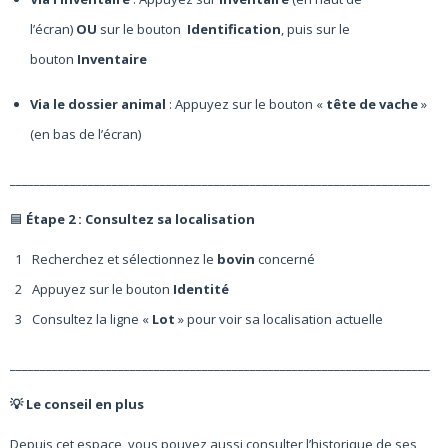
l’écran)
OU
sur le bouton
Identification
, puis sur le
bouton
Inventaire
Via le dossier animal
: Appuyez sur le bouton «
tête de vache
»
(en bas de l’écran)
______________________________________________________________________
🟦
Étape 2 : Consultez sa localisation
Recherchez et sélectionnez le
bovin
concerné
Appuyez sur le bouton
Identité
Consultez la ligne «
Lot
» pour voir sa localisation actuelle
______________________________________________________________________
💡
Le conseil en plus
Depuis cet espace, vous pouvez aussi consulter l’historique de ses