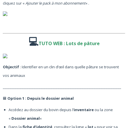
cliquez sur «
Ajouter le pack à mon abonnement
« .
💻
TUTO WEB : Lots de pâture
Objectif
: Identifier en un clin d’œil dans quelle pâture se trouvent
vos animaux
_____________________________________________________________________
🟦
Option 1 : Depuis le dossier animal
Accédez au dossier du bovin depuis l’
inventaire
ou la zone
«
Dossier animal
«
Dans la
fiche d’identité
, consultez la ligne «
lot
» pour voir sa