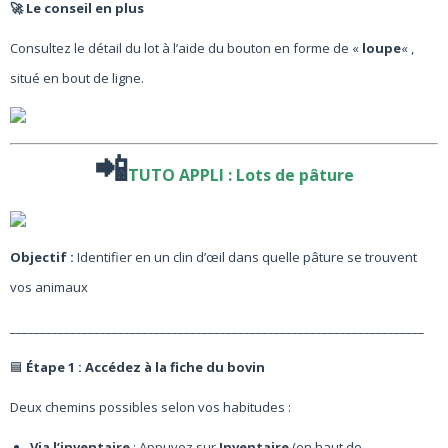
🚀 Le conseil en plus
Consultez le détail du lot à l’aide du bouton en forme de «
loupe
« ,
situé en bout de ligne.
📲
TUTO APPLI :
Lots de pâture
Objectif :
Identifier en un clin d’œil dans quelle pâture se trouvent
vos animaux
_____________________________________________________________________
🟦
Étape 1 :
Accédez à la fiche du bovin
Deux chemins possibles selon vos habitudes :
Via l’inventaire
: Appuyez sur
Inventaire
(en haut de