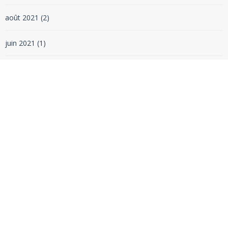
août 2021
(2)
juin 2021
(1)
mai 2021
(3)
mars 2021
(1)
février 2021
(1)
janvier 2021
(1)
décembre 2020
(1)
novembre 2020
(1)
octobre 2020
(1)