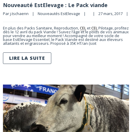
Nouveauté EstElevage : Le Pack viande
Par 
j.tschaenn
|
Nouveautés EstElevage
|
|
27 mars, 2017    
|
En plus des Packs Sanitaire, Reproduction,
CEL
et
CEL
Pilotage, profitez
dès le 12 avril du pack Viande ! Suivez l’âge et le poids de vos animaux
pour vendre au meilleur moment ! Accompagné de votre socle de
base EstElevage Essentiel, le Pack Viande est destiné aux éleveurs
allaitants et engraisseurs. Proposé à 35€ HT/an (soit
LIRE LA SUITE