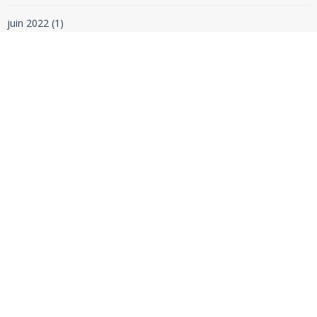
juin 2022
(1)
mai 2022
(2)
avril 2022
(1)
février 2022
(1)
janvier 2022
(1)
décembre 2021
(1)
novembre 2021
(1)
octobre 2021
(1)
septembre 2021
(1)