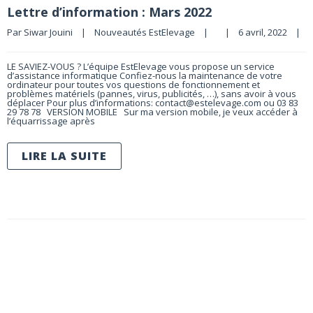
Lettre d’information : Mars 2022
Par 
Siwar Jouini
|
Nouveautés EstElevage
|
|
6 avril, 2022    
|
LE SAVIEZ-VOUS ? L’équipe EstElevage vous propose un service
d’assistance informatique Confiez-nous la maintenance de votre
ordinateur pour toutes vos questions de fonctionnement et
problèmes matériels (pannes, virus, publicités, …), sans avoir à vous
déplacer Pour plus d’informations: contact@estelevage.com ou 03 83
29 78 78 VERSION MOBILE Sur ma version mobile, je veux accéder à
l’équarrissage après
LIRE LA SUITE