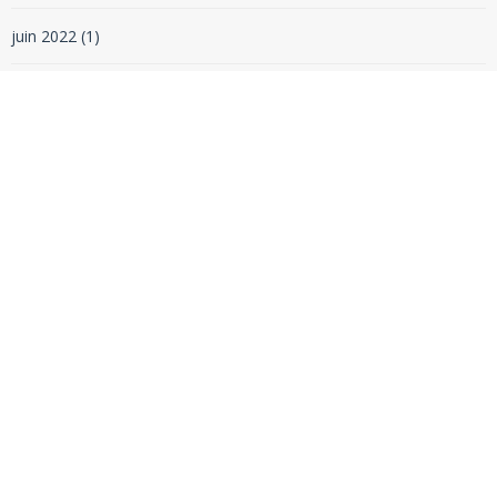
juin 2022
(1)
mai 2022
(2)
avril 2022
(1)
février 2022
(1)
janvier 2022
(1)
décembre 2021
(1)
novembre 2021
(1)
octobre 2021
(1)
septembre 2021
(1)