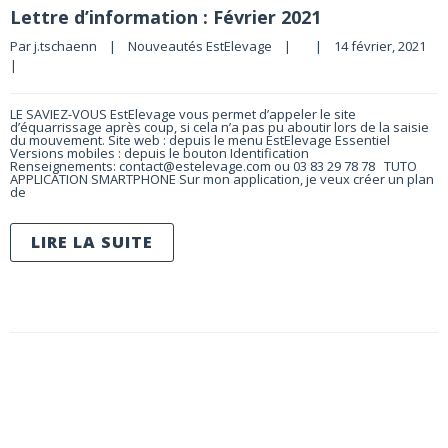
Lettre d’information : Février 2021
Par 
j.tschaenn
|
Nouveautés EstElevage
|
|
14 février, 2021    
|
LE SAVIEZ-VOUS EstElevage vous permet d’appeler le site
d’équarrissage après coup, si cela n’a pas pu aboutir lors de la saisie
du mouvement. Site web : depuis le menu EstElevage Essentiel
Versions mobiles : depuis le bouton Identification
Renseignements: contact@estelevage.com ou 03 83 29 78 78 TUTO
APPLICATION SMARTPHONE Sur mon application, je veux créer un plan
de
LIRE LA SUITE