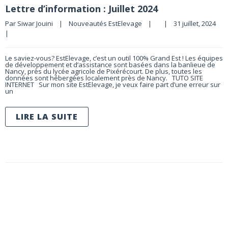
Lettre d’information : Juillet 2024
Par 
Siwar Jouini
|
Nouveautés EstElevage
|
|
31 juillet, 2024    
|
Le saviez-vous? EstElevage, c’est un outil 100% Grand Est ! Les équipes
de développement et d’assistance sont basées dans la banlieue de
Nancy, près du lycée agricole de Pixérécourt. De plus, toutes les
données sont hébergées localement près de Nancy. TUTO SITE
INTERNET Sur mon site EstElevage, je veux faire part d’une erreur sur
un
LIRE LA SUITE