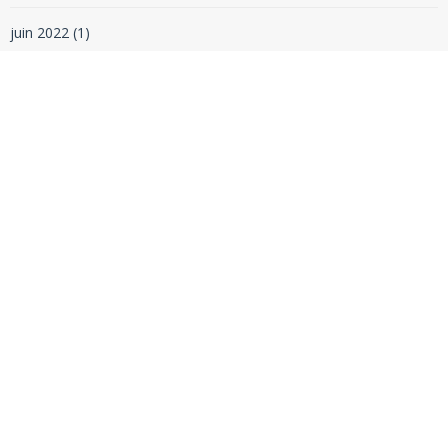
juin 2022
(1)
mai 2022
(2)
avril 2022
(1)
février 2022
(1)
janvier 2022
(1)
décembre 2021
(1)
novembre 2021
(1)
octobre 2021
(1)
septembre 2021
(1)